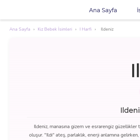
Ana Sayfa
İ
Ana Sayfa
›
Kız Bebek İsimleri
›
I Harfi
›
Ildeniz
I
Ilden
Ildeniz, manasına gizem ve esrarengiz güzellikler ta
oluşur. "Ildı" ateş, parlaklık, enerji anlamına gelirke