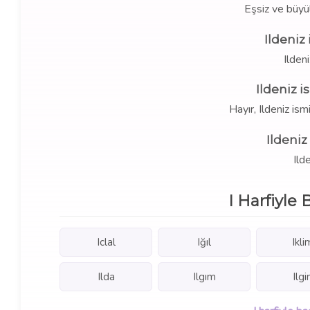
Eşsiz ve büyül
Ildeniz
Ilden
Ildeniz i
Hayır, Ildeniz is
Ildeniz
Ilde
I Harfiyle
Iclal
Iğıl
Ikli
Ilda
Ilgım
Ilgi