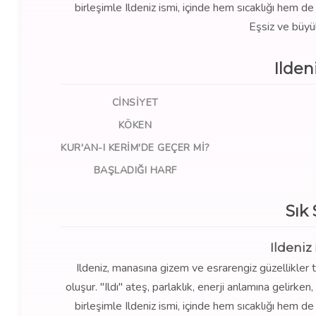
birleşimle Ildeniz ismi, içinde hem sıcaklığı hem de
Eşsiz ve büyül
Ilden
CINSIYET
KÖKEN
KUR'AN-I KERIM'DE GEÇER MI?
BAŞLADIĞI HARF
Sık
Ildeniz
Ildeniz, manasına gizem ve esrarengiz güzellikler ta
oluşur. "Ildı" ateş, parlaklık, enerji anlamına gelirke
birleşimle Ildeniz ismi, içinde hem sıcaklığı hem de