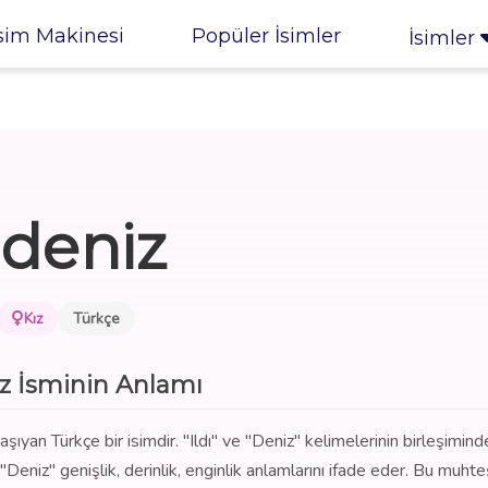
sim Makinesi
Popüler İsimler
İsimler
ldeniz
Kız
Türkçe
iz İsminin Anlamı
şıyan Türkçe bir isimdir. "Ildı" ve "Deniz" kelimelerinin birleşimind
n, "Deniz" genişlik, derinlik, enginlik anlamlarını ifade eder. Bu muh