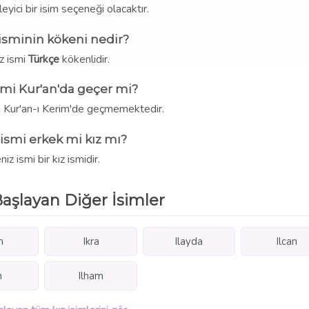
eyici bir isim seçeneği olacaktır.
 isminin kökeni nedir?
iz ismi
Türkçe
kökenlidir.
smi Kur'an'da geçer mi?
mi Kur'an-ı Kerim'de geçmemektedir.
 ismi erkek mi kız mı?
niz ismi bir kız ismidir.
 Başlayan Diğer İsimler
m
Ikra
Ilayda
Ilcan
n
Ilham