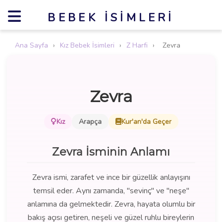
BEBEK İSIMLERI
Ana Sayfa
›
Kız Bebek İsimleri
›
Z Harfi
›
Zevra
Zevra
Kız
Arapça
Kur'an'da Geçer
Zevra İsminin Anlamı
Zevra ismi, zarafet ve ince bir güzellik anlayışını
temsil eder. Aynı zamanda, "sevinç" ve "neşe"
anlamına da gelmektedir. Zevra, hayata olumlu bir
bakış açısı getiren, neşeli ve güzel ruhlu bireylerin